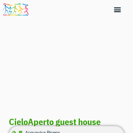
CieloAperto guest house
Acquaviva Picena