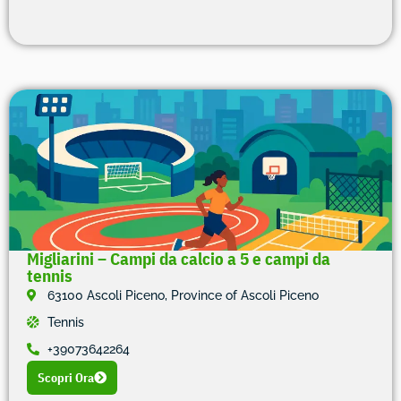
Migliarini – Campi da calcio a 5 e campi da
tennis
63100 Ascoli Piceno, Province of Ascoli Piceno
Tennis
+39073642264
Scopri Ora