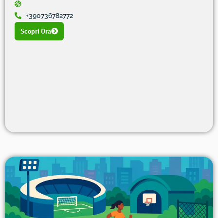
+390736782772
Scopri Ora