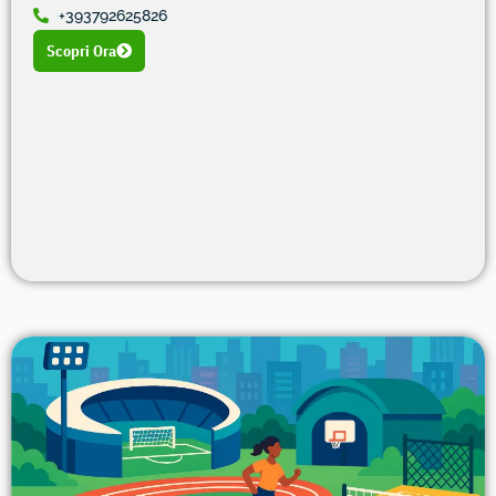
+393792625826
Scopri Ora