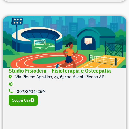
Studio Fisiodem – Fisioterapia e Osteopatia
Via Piceno Aprutina, 47, 63100 Ascoli Piceno AP
+390736344356
Scopri Ora